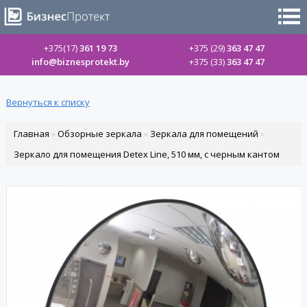
+375(17)
361 19 73
+375 (29)
363 47 47
info@biznesprotekt.by
+375 (33)
363 47 47
Вернуться к списку
Главная
»
Обзорные зеркала
»
Зеркала для помещений
»
Зеркало для помещения Detex Line, 510 мм, с черным кантом