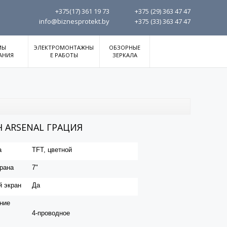
+375(17)
361 19 73
+375 (29)
363 47 47
info@biznesprotekt.by
+375 (33)
363 47 47
МЫ
ЭЛЕКТРОМОНТАЖНЫ
ОБЗОРНЫЕ
АНИЯ
Е РАБОТЫ
ЗЕРКАЛА
ARSENAL ГРАЦИЯ
а
TFT, цветной
рана
7"
 экран
Да
ние
4-проводное