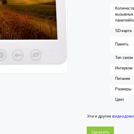
Количест
вызывных
панелей/к
SD-карта
Память
Тип связи
Интерком
Питание
Размеры
Цвет
Эти и другие
видеодом
Заказать