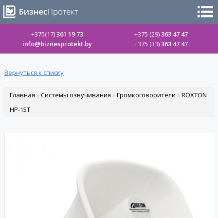
+375(17)
361 19 73
+375 (29)
363 47 47
info@biznesprotekt.by
+375 (33)
363 47 47
Вернуться к списку
Главная
»
Системы озвучивания
»
Громкоговорители
»
ROXTON
HP-15T